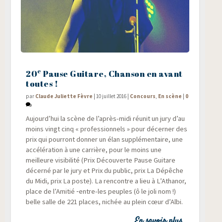
e
20
Pause Guitare, Chanson en avant
toutes !
par
Claude Juliette Fèvre
|
10 juillet 2016
|
Concours
,
En scène
|
0
Aujourd’hui la scène de l’après-midi réunit un jury d’au
moins vingt cinq « pro­fes­sion­nels » pour décer­ner des
prix qui pour­ront don­ner un élan sup­plé­men­taire, une
accé­lé­ra­tion à une car­rière, pour le moins une
meilleure visi­bi­li­té (Prix Décou­verte Pause Gui­tare
décer­né par le jury et Prix du public, prix La Dépêche
du Midi, prix La poste). La ren­contre a lieu à L’Athanor,
place de l’Amitié ‑entre-les peuples (ô le joli nom !)
belle salle de 221 places, nichée au plein cœur d’Albi.
En savoir plus