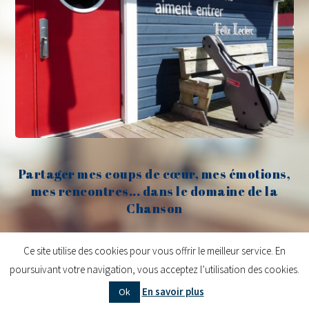
Partager mes coups de cœur, mes émotions,
mes rencontres... dans le domaine de la
Chanson
Claude Fèvre
Ce site utilise des cookies pour vous offrir le meilleur service. En
poursuivant votre navigation, vous acceptez l’utilisation des cookies.
Copyright © 2026
Claude Fèvre | Chanter c'est lancer des balles
| Design
En savoir plus
Ok
centifoliae
|
Mentions légales
|
Contact