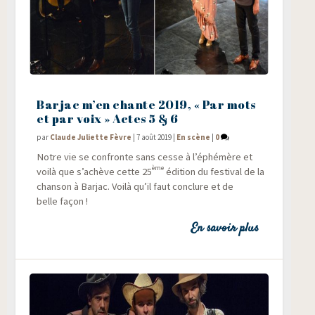
Barjac m’en chante 2019, « Par mots
et par voix » Actes 5 & 6
par
Claude Juliette Fèvre
|
7 août 2019
|
En scène
|
0
Notre vie se confronte sans cesse à l’éphémère et
ème
voi­là que s’achève cette 25
édi­tion du fes­ti­val de la
chan­son à Bar­jac. Voi­là qu’il faut conclure et de
belle façon !
En savoir plus