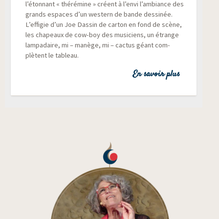
l’étonnant « thé­ré­mine » créent à l’envi l’ambiance des
grands espaces d’un wes­tern de bande des­si­née.
L’effigie d’un Joe Das­sin de car­ton en fond de scène,
les cha­peaux de cow-boy des musi­ciens, un étrange
lam­pa­daire, mi – manège, mi – cac­tus géant com­
plètent le tableau.
En savoir plus