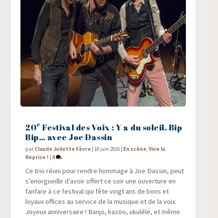
e
20
Festival des Voix : Y a du soleil, Bip
Bip… avec Joe Dassin
par
Claude Juliette Fèvre
|
18 juin 2016
|
En scène
,
Vive la
Reprise !
|
0
Ce trio réuni pour rendre hom­mage à Joe Das­sin, peut
s’enorgueillir d’avoir offert ce soir une ouver­ture en
fan­fare à ce fes­ti­val qui fête vingt ans de bons et
loyaux offices au ser­vice de la musique et de la voix.
Joyeux anni­ver­saire ! Ban­jo, kazoo, uku­lé­lé, et même