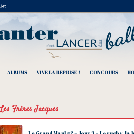
llet
ALBUMS
VIVE LA REPRISE !
CONCOURS
HO
Les Frères Jacques
Le Grand Maul #2 – Jour 3 – Le rugby, la b