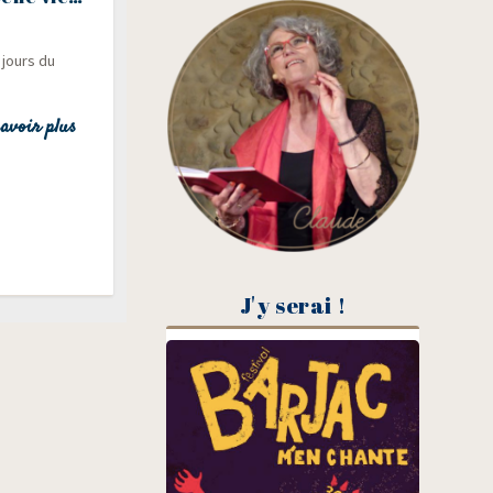
3 jours du
avoir plus
J'y serai !