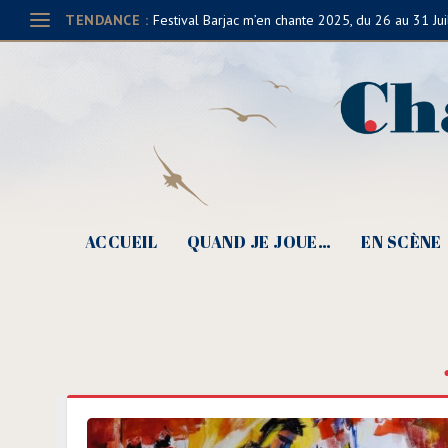
TENDANCE :
Festival Barjac m’en chante 2025, du 26 au 31 Jui
ACCUEIL
QUAND JE JOUE…
EN SCÈNE