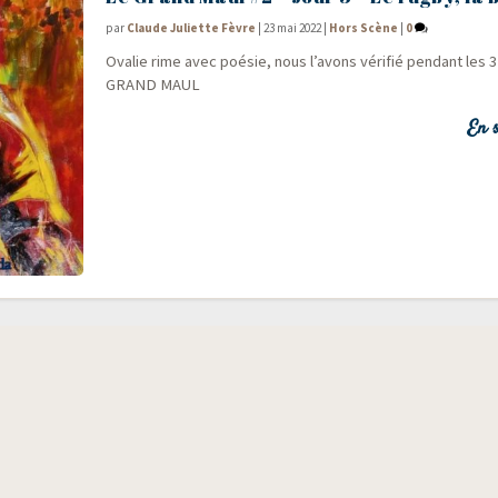
par
Claude Juliette Fèvre
|
23 mai 2022
|
Hors Scène
|
0
Ova­lie rime avec poé­sie, nous l’a­vons véri­fié pen­dant les 
GRAND MAUL
En s