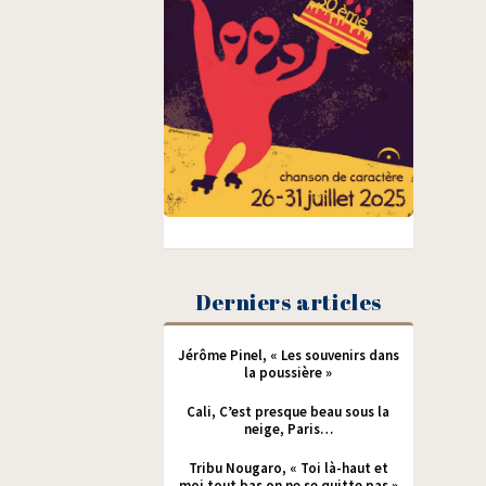
Derniers articles
Jérôme Pinel, « Les souvenirs dans
la poussière »
Cali, C’est presque beau sous la
neige, Paris…
Tribu Nougaro, « Toi là-haut et
moi tout bas on ne se quitte pas »