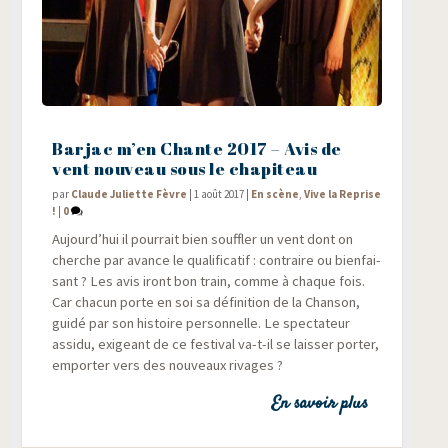
Barjac m’en Chante 2017 – Avis de
vent nouveau sous le chapiteau
par
Claude Juliette Fèvre
|
1 août 2017
|
En scène
,
Vive la Reprise
!
|
0
Aujourd’hui il pour­rait bien souf­fler un vent dont on
cherche par avance le qua­li­fi­ca­tif : contraire ou bien­fai­
sant ? Les avis iront bon train, comme à chaque fois.
Car cha­cun porte en soi sa défi­ni­tion de la Chan­son,
gui­dé par son his­toire per­son­nelle. Le spec­ta­teur
assi­du, exi­geant de ce fes­ti­val va-t-il se lais­ser por­ter,
empor­ter vers des nou­veaux rivages ?
En savoir plus