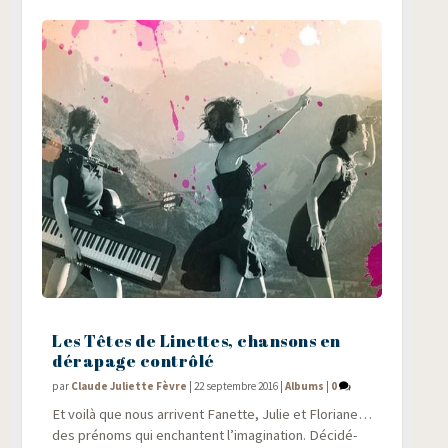
Les Têtes de Linettes, chansons en
dérapage contrôlé
par
Claude Juliette Fèvre
|
22 septembre 2016
|
Albums
|
0
Et voi­là que nous arrivent Fanette, Julie et Flo­riane…
des pré­noms qui enchantent l’imagination. Déci­dé­