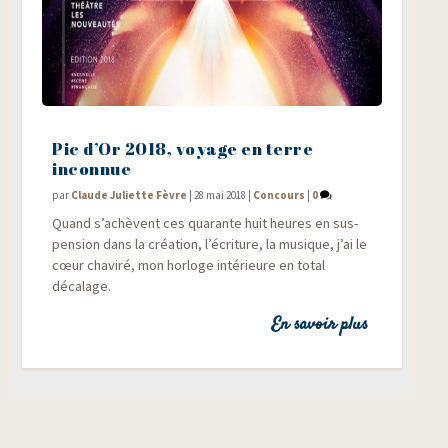
Pic d’Or 2018, voyage en terre
inconnue
par
Claude Juliette Fèvre
|
28 mai 2018
|
Concours
|
0
Quand s’achèvent ces qua­rante huit heures en sus­
pen­sion dans la créa­tion, l’écriture, la musique, j’ai le
cœur cha­vi­ré, mon hor­loge inté­rieure en total
décalage.
En savoir plus