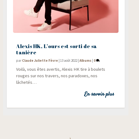
Alexis HK, L’ours est sorti de sa
tanière
par
Claude Juliette Fèvre
|
13 août 2022
|
Albums
|
0
Voi­là, vous êtes aver­tis, Alexis HK tire à bou­lets
rouges sur nos tra­vers, nos para­doxes, nos
lâchetés…
En savoir plus