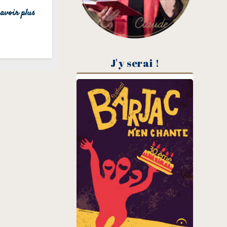
avoir plus
J'y serai !