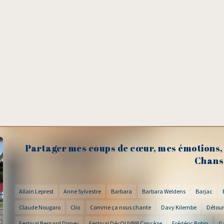
Partager mes coups de cœur, mes émotions, 
Chans
Allain Leprest
Anne Sylvestre
Barbara
Barbara Weldens
Barjac
Claude Nougaro
Clio
Comme ça nous chante
Davy Kilembe
Détour
Festival Bernard Dimey
Festival DécOUVRIR Concèze
Frédéric Bobin
G