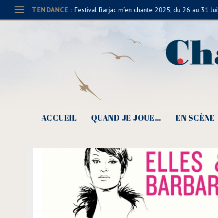
TENDANCE :
Festival Barjac m’en chante 2025, du 26 au 31 Jui
ACCUEIL
QUAND JE JOUE…
EN SCÈNE