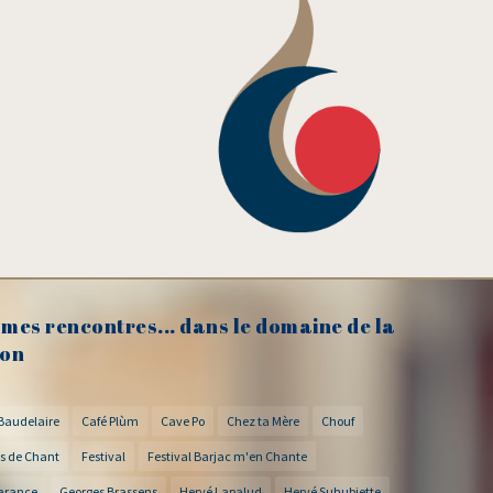
mes rencontres... dans le domaine de la
on
Baudelaire
Café Plùm
Cave Po
Chez ta Mère
Chouf
s de Chant
Festival
Festival Barjac m'en Chante
arance
Georges Brassens
Hervé Lapalud
Hervé Suhubiette