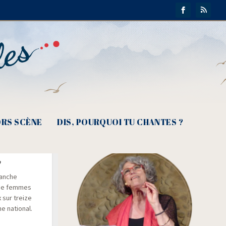
RS SCÈNE
DIS, POURQUOI TU CHANTES ?
our
lanche
s de femmes
 sur treize
e natio­nal.