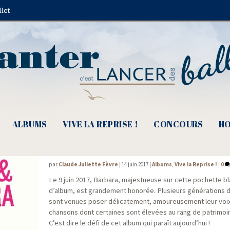
llet
Louane
ALBUMS
VIVE LA REPRISE !
CONCOURS
HO
Elles & Barbara, leur belle histoire d’am
par
Claude Juliette Fèvre
|
14 juin 2017
|
Albums
,
Vive la Reprise !
|
0
Le 9 juin 2017, Bar­ba­ra, majes­tueuse sur cette pochette b
d’album, est gran­de­ment hono­rée. Plu­sieurs géné­ra­tion
sont venues poser déli­ca­te­ment, amou­reu­se­ment leur voix
chan­sons dont cer­taines sont éle­vées au rang de patri­moin
C’est dire le défi de cet album qui paraît aujourd’hui !