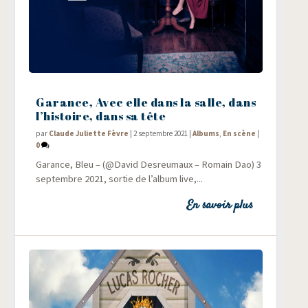
Garance, Avec elle dans la salle, dans
l’histoire, dans sa tête
par
Claude Juliette Fèvre
|
2 septembre 2021
|
Albums
,
En scène
|
0
Garance, Bleu – (@David Des­reu­maux – Romain Dao) 3
sep­tembre 2021, sor­tie de l’album live,...
En savoir plus