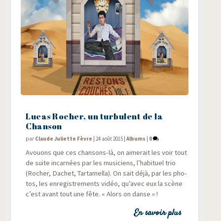
Lucas Rocher, un turbulent de la
Chanson
par
Claude Juliette Fèvre
|
24 août 2015
|
Albums
|
0
Avouons que ces chan­sons-là, on aime­rait les voir tout
de suite incar­nées par les musi­ciens, l’habituel trio
(Rocher, Dachet, Tar­ta­mel­la). On sait déjà, par les pho­
tos, les enre­gis­tre­ments vidéo, qu’avec eux la scène
c’est avant tout une fête. « Alors on danse » !
En savoir plus