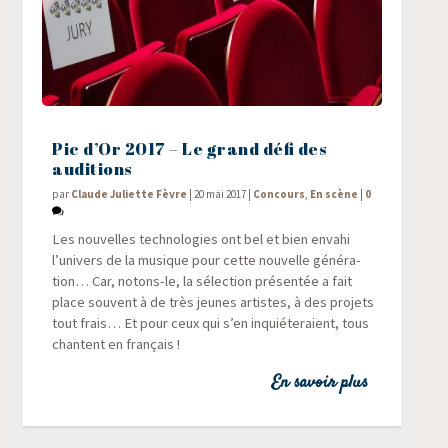
Pic d’Or 2017 – Le grand défi des
auditions
par
Claude Juliette Fèvre
|
20 mai 2017
|
Concours
,
En scène
|
0
Les nou­velles tech­no­lo­gies ont bel et bien enva­hi
l’univers de la musique pour cette nou­velle géné­ra­
tion… Car, notons-le, la sélec­tion pré­sen­tée a fait
place sou­vent à de très jeunes artistes, à des pro­jets
tout frais… Et pour ceux qui s’en inquié­te­raient, tous
chantent en français !
En savoir plus