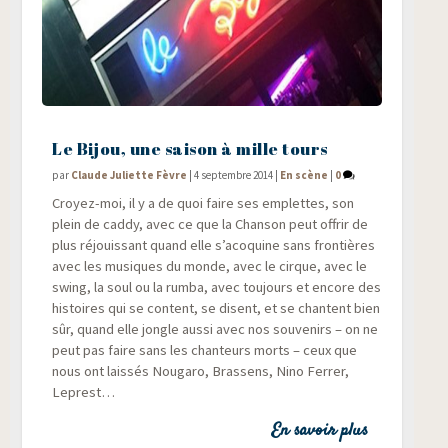
Le Bijou, une saison à mille tours
par
Claude Juliette Fèvre
|
4 septembre 2014
|
En scène
|
0
Croyez-moi, il y a de quoi faire ses emplettes, son
plein de cad­dy, avec ce que la Chan­son peut offrir de
plus réjouis­sant quand elle s’acoquine sans fron­tières
avec les musiques du monde, avec le cirque, avec le
swing, la soul ou la rum­ba, avec tou­jours et encore des
his­toires qui se content, se disent, et se chantent bien
sûr, quand elle jongle aus­si avec nos sou­ve­nirs – on ne
peut pas faire sans les chan­teurs morts – ceux que
nous ont lais­sés Nou­ga­ro, Bras­sens, Nino Fer­rer,
Leprest…
En savoir plus