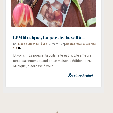
EPM Musique, La poésie, la voilà…
par
Claude Juliette Fèvre
|
29 mars 2022
|
Albums
,
Vive la Reprise
!
|
0
Et voi­là… La poé­sie, la voi­là, elle est là. Elle affleure
néces­sai­re­ment quand cette mai­son d’édition, EPM
Musique, s’adresse à vous.
En savoir plus