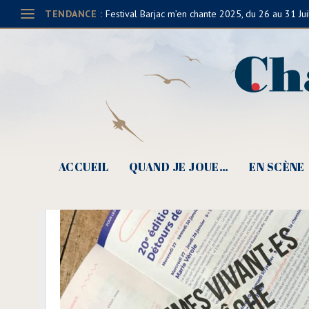
TENDANCE :
Festival Barjac m’en chante 2025, du 26 au 31 Jui
ACCUEIL
QUAND JE JOUE…
EN SCÈNE