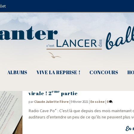
llet
Marie-Thérèse Orain
ALBUMS
VIVE LA REPRISE !
CONCOURS
HO
Radio Cave PO’, Détours de Chant, la Cha
ème
virale ! 2
partie
par
Claude Juliette Fèvre
|
9 février 2021
|
En scène
|
0
Radio Cave Po” : C’est là que depuis des mois main­te­nant 
audi­teurs d’entendre un peu de ce qu’ils ne peuvent plus ve
En s