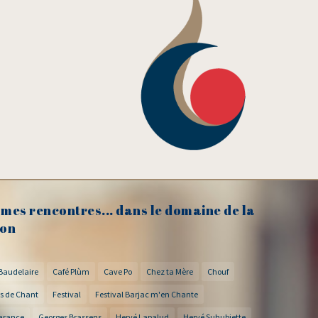
mes rencontres... dans le domaine de la
on
Baudelaire
Café Plùm
Cave Po
Chez ta Mère
Chouf
s de Chant
Festival
Festival Barjac m'en Chante
arance
Georges Brassens
Hervé Lapalud
Hervé Suhubiette