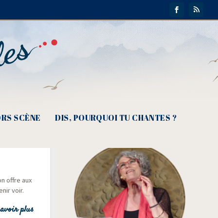
RS SCÈNE
DIS, POURQUOI TU CHANTES ?
nson est
on offre aux
nir voir.
avoir plus