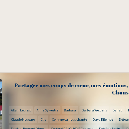
Partager mes coups de cœur, mes émotions, 
Chans
Allain Leprest
Anne Sylvestre
Barbara
Barbara Weldens
Barjac
Claude Nougaro
Clio
Comme ça nous chante
Davy Kilembe
Détour
Festival Bernard Dimey
Festival DécOUVRIR Concèze
Frédéric Bobin
G