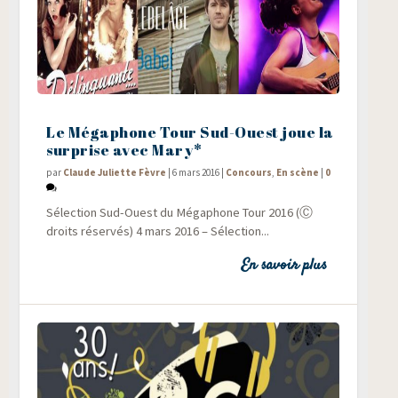
Le Mégaphone Tour Sud-Ouest joue la
surprise avec Mary*
par
Claude Juliette Fèvre
|
6 mars 2016
|
Concours
,
En scène
|
0
Sélec­tion Sud-Ouest du Méga­phone Tour 2016 (Ⓒ
droits réservés) 4 mars 2016 – Sélec­tion...
En savoir plus