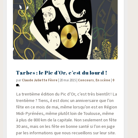
Tarbes : le Pic d’Or, c’est du lourd !
par
Claude Juliette Fèvre
|
20 mai 2015
|
Concours
,
En scène
|
0
La tren­tième édi­tion du Pic d’Or, c’est très bien­tôt ! La
tren­tième ? Tiens, il est donc un anni­ver­saire que l’on
fête en ce mois de mai, même lorsqu’on est en Région
Midi-Pyré­nées, même plu­tôt loin de Tou­louse, même
à plus de 800 km de la capi­tale. Non seule­ment on fête
30 ans, mais on les fête en bonne san­té si l’on en juge
par les infor­ma­tions que nous recueillons sur leur site.