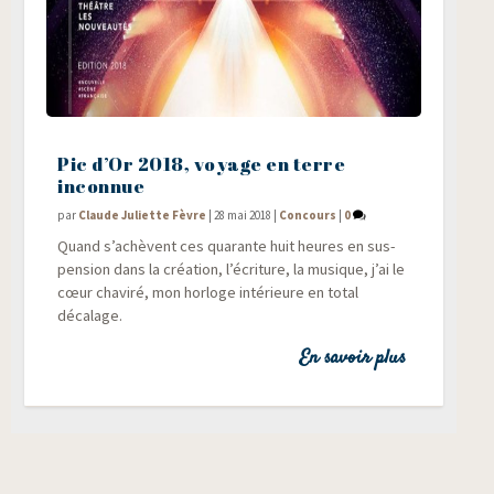
Pic d’Or 2018, voyage en terre
inconnue
par
Claude Juliette Fèvre
|
28 mai 2018
|
Concours
|
0
Quand s’achèvent ces qua­rante huit heures en sus­
pen­sion dans la créa­tion, l’écriture, la musique, j’ai le
cœur cha­vi­ré, mon hor­loge inté­rieure en total
décalage.
En savoir plus