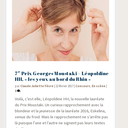
e
7
Prix Georges Moustaki – Léopoldine
HH, « les yeux au bord du Rhin »
par
Claude Juliette Fèvre
|
22 février 2017
|
Concours
,
En scène
|
0
Voi­là, c’est elle, Léo­pol­dine HH, la nou­velle lau­réate
du Prix Mous­ta­ki. Un curieux rap­pro­che­ment avec la
blon­deur et la jeu­nesse de la lau­réate 2016, Eske­li­na,
venue du froid. Mais le rap­pro­che­ment ne s’arrête pas
là puisque l’une et l’autre ne signent pas leurs textes