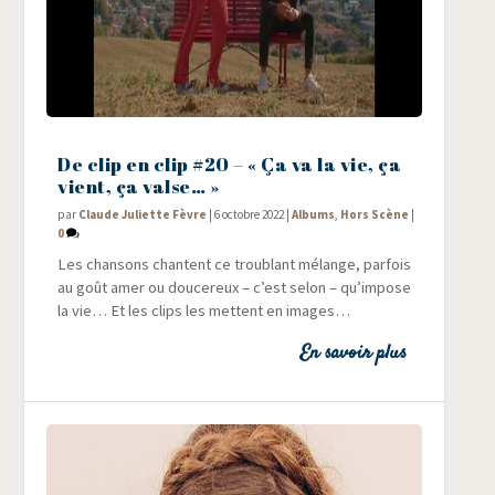
De clip en clip #20 – « Ça va la vie, ça
vient, ça valse… »
par
Claude Juliette Fèvre
|
6 octobre 2022
|
Albums
,
Hors Scène
|
0
Les chan­sons chantent ce trou­blant mélange, par­fois
au goût amer ou dou­ce­reux – c’est selon – qu’impose
la vie… Et les clips les mettent en images…
En savoir plus