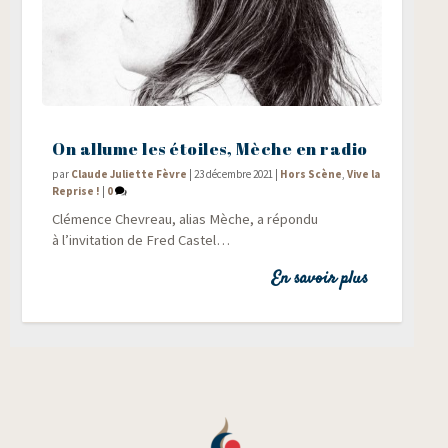
On allume les étoiles, Mèche en radio
par
Claude Juliette Fèvre
|
23 décembre 2021
|
Hors Scène
,
Vive la
Reprise !
|
0
Clé­mence Che­vreau, alias Mèche, a répon­du
à l’invitation de Fred Castel…
En savoir plus