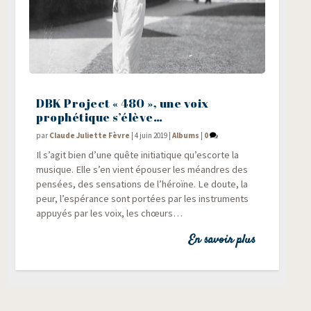
DBK Project « 480 », une voix
prophétique s’élève…
par
Claude Juliette Fèvre
|
4 juin 2019
|
Albums
|
0
Il s’agit bien d’une quête ini­tia­tique qu’escorte la
musique. Elle s’en vient épou­ser les méandres des
pen­sées, des sen­sa­tions de l’héroïne. Le doute, la
peur, l’espérance sont por­tées par les ins­tru­ments
appuyés par les voix, les chœurs…
En savoir plus