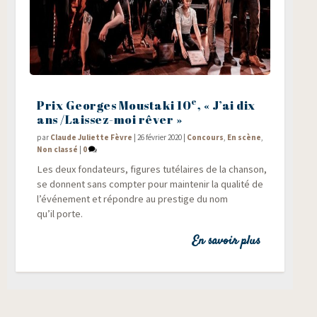
e
Prix Georges Moustaki 10
, « J’ai dix
ans /​Laissez-moi rêver »
par
Claude Juliette Fèvre
|
26 février 2020
|
Concours
,
En scène
,
Non classé
|
0
Les deux fon­da­teurs, figures tuté­laires de la chan­son,
se donnent sans comp­ter pour main­te­nir la qua­li­té de
l’événement et répondre au pres­tige du nom
qu’il porte.
En savoir plus