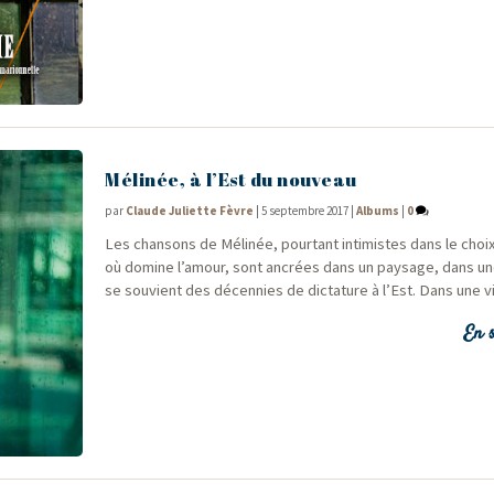
Mélinée, à l’Est du nouveau
par
Claude Juliette Fèvre
|
5 septembre 2017
|
Albums
|
0
Les chan­sons de Méli­née, pour­tant inti­mistes dans le cho
où domine l’amour, sont ancrées dans un pay­sage, dans u
se sou­vient des décen­nies de dic­ta­ture à l’Est. Dans une vil
En s