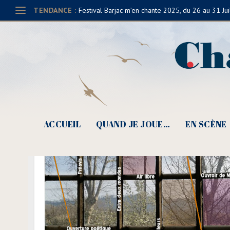
TENDANCE :
Festival Barjac m’en chante 2025, du 26 au 31 Jui
ACCUEIL
QUAND JE JOUE…
EN SCÈNE