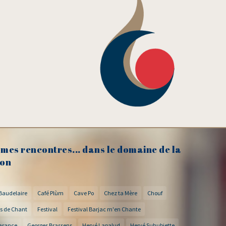
mes rencontres... dans le domaine de la
on
Baudelaire
Café Plùm
Cave Po
Chez ta Mère
Chouf
s de Chant
Festival
Festival Barjac m'en Chante
arance
Georges Brassens
Hervé Lapalud
Hervé Suhubiette