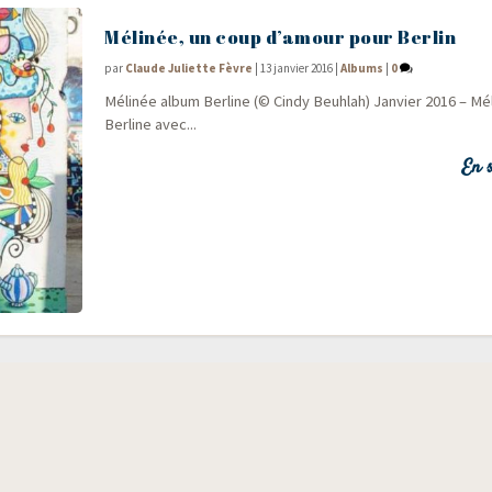
Mélinée, un coup d’amour pour Berlin
par
Claude Juliette Fèvre
|
13 janvier 2016
|
Albums
|
0
Méli­née album Ber­line (© Cin­dy Beuhlah) Jan­vier 2016 – Mé
Berline avec...
En s