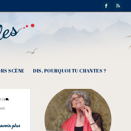
RS SCÈNE
DIS, POURQUOI TU CHANTES ?
me des
!
|
0
ent
avoir plus