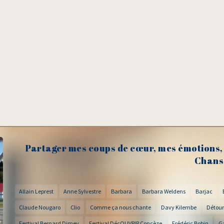
Partager mes coups de cœur, mes émotions, 
Chans
Allain Leprest
Anne Sylvestre
Barbara
Barbara Weldens
Barjac
Claude Nougaro
Clio
Comme ça nous chante
Davy Kilembe
Détour
Festival Bernard Dimey
Festival DécOUVRIR Concèze
Frédéric Bobin
G