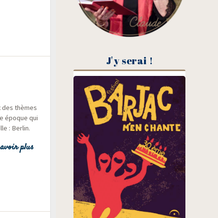
J'y serai !
ix des thèmes
ne époque qui
le : Berlin.
avoir plus