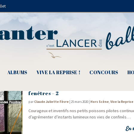
llet
Mélinée
ALBUMS
VIVE LA REPRISE !
CONCOURS
HO
COVID- 19, Des mots et des musiques com
fenêtres – 2
par
Claude Juliette Fèvre
|
25 mars 2020
|
Hors Scène
,
Vive la Reprise 
Cou­ra­geux et inven­tifs nos petits pois­sons pilotes conti­nu
d’agrémenter d’instants lumi­neux nos vies de confinés…
En s