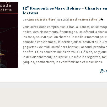
e
12
Rencontres Marc Robine – Chanter su
les tons
par
Claude Juliette Fèvre
|
8 juin 2016
|
En scène
,
Hors Scène
|
0
Vous aurez donc com­pris que là-bas, à Blan­zat, on se moq
pelles, des clas­se­ments, éti­que­tages. On défend la chan­s
les tons, pour­vu que l’on chante ! Le meilleur moment pour
compte c’est le same­di, le der­nier jour du fes­ti­val où le « 
goguette » de midi, ani­mé par Chris­tian Pac­coud, pren­dra 
de fête. Et les concerts me direz-vous ? Hé bien, on y joue
le décloi­son­ne­ment, la sur­prise. On mêle les registres, fan­t
lyriques, com­bat­tants, les voix fémi­nines et masculines.
En s