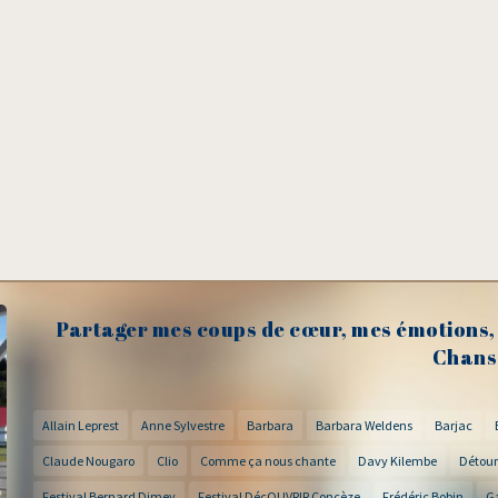
Partager mes coups de cœur, mes émotions, 
Chans
Allain Leprest
Anne Sylvestre
Barbara
Barbara Weldens
Barjac
Claude Nougaro
Clio
Comme ça nous chante
Davy Kilembe
Détour
Festival Bernard Dimey
Festival DécOUVRIR Concèze
Frédéric Bobin
G