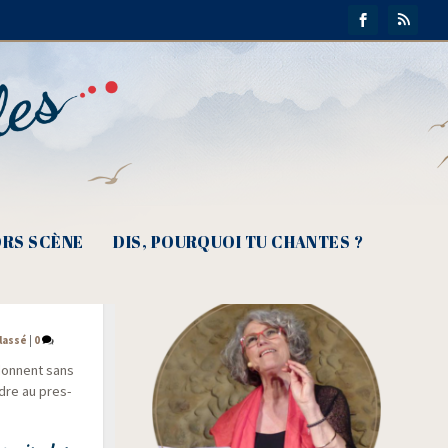
RS SCÈNE
DIS, POURQUOI TU CHANTES ?
/​Laissez-
lassé
|
0
 donnent sans
ndre au pres­