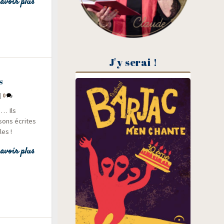
avoir plus
J'y serai !
s
|
0
s… Ils
­sons écrites
les !
avoir plus