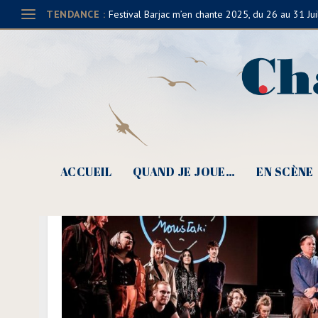
TENDANCE :
Festival Barjac m’en chante 2025, du 26 au 31 Jui
ACCUEIL
QUAND JE JOUE…
EN SCÈNE