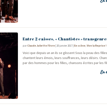
En s
Entre 2 caisses, « Chantistes » transgenre
par
Claude Juliette Fèvre
|
20 janvier 2017
|
En scène
,
Vive la Reprise !
Voi­ci que depuis un an ils se glissent Sous la peau des fille
chantent leurs émois, leurs souf­frances, leurs dési­rs. Chan
par des hommes pour les filles, chan­sons écrites par les fil
En s