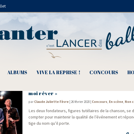
llet
Melissmel
ALBUMS
VIVE LA REPRISE !
CONCOURS
HO
e
Prix Georges Moustaki 10
, « J’ai dix ans 
moi rêver »
par
Claude Juliette Fèvre
|
26 février 2020
|
Concours
,
En scène
,
Non c
Les deux fon­da­teurs, figures tuté­laires de la chan­son, se
comp­ter pour main­te­nir la qua­li­té de l’événement et répo
tige du nom qu’il porte.