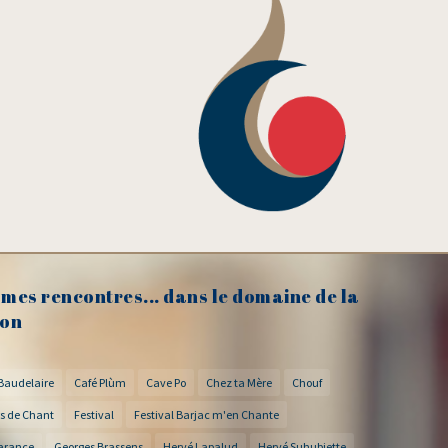
mes rencontres... dans le domaine de la
on
Baudelaire
Café Plùm
Cave Po
Chez ta Mère
Chouf
s de Chant
Festival
Festival Barjac m'en Chante
arance
Georges Brassens
Hervé Lapalud
Hervé Suhubiette