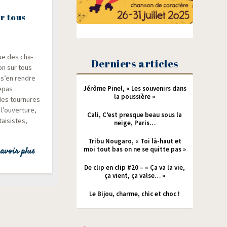
r tous
ue des cha­
Derniers articles
on sur tous
 s’en rendre
repas
Jérôme Pinel, « Les souvenirs dans
la poussière »
des tour­nures
 l’ouverture,
Cali, C’est presque beau sous la
ai­sistes,
neige, Paris…
Tribu Nougaro, « Toi là-haut et
moi tout bas on ne se quitte pas »
avoir plus
De clip en clip #20 – « Ça va la vie,
ça vient, ça valse… »
Le Bijou, charme, chic et choc !