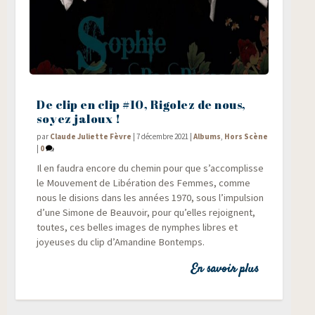
De clip en clip #10, Rigolez de nous,
soyez jaloux !
par
Claude Juliette Fèvre
|
7 décembre 2021
|
Albums
,
Hors Scène
|
0
Il en fau­dra encore du che­min pour que s’accomplisse
le Mou­ve­ment de Libé­ra­tion des Femmes, comme
nous le disions dans les années 1970, sous l’impulsion
d’une Simone de Beau­voir, pour qu’elles rejoignent,
toutes, ces belles images de nymphes libres et
joyeuses du clip d’Amandine Bontemps.
En savoir plus