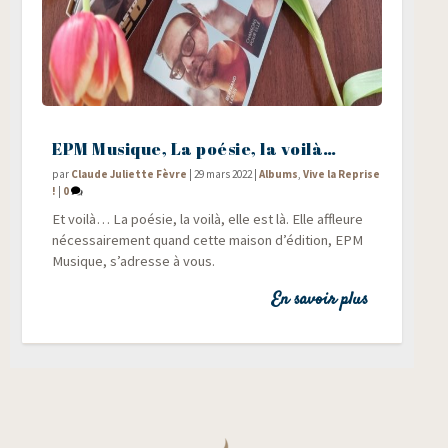
EPM Musique, La poésie, la voilà…
par
Claude Juliette Fèvre
|
29 mars 2022
|
Albums
,
Vive la Reprise
!
|
0
Et voi­là… La poé­sie, la voi­là, elle est là. Elle affleure
néces­sai­re­ment quand cette mai­son d’édition, EPM
Musique, s’adresse à vous.
En savoir plus