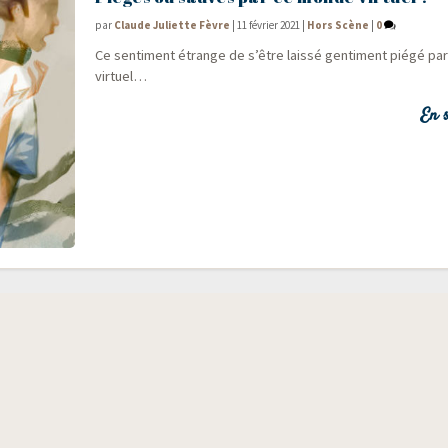
par
Claude Juliette Fèvre
|
11 février 2021
|
Hors Scène
|
0
Ce sen­ti­ment étrange de s’être lais­sé gen­ti­ment pié­gé p
virtuel…
En s