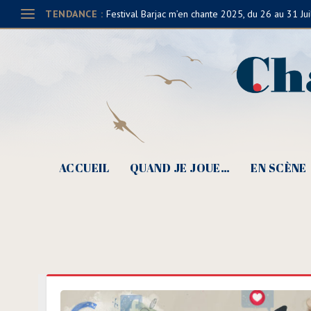
TENDANCE :
Festival Barjac m’en chante 2025, du 26 au 31 Jui
ACCUEIL
QUAND JE JOUE…
EN SCÈNE