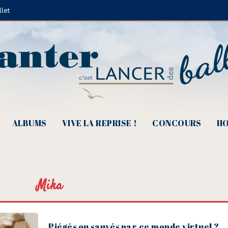
llet
ALBUMS
VIVE LA REPRISE !
CONCOURS
HO
Mika
Piégés ou sauvés par ce monde virtuel ?