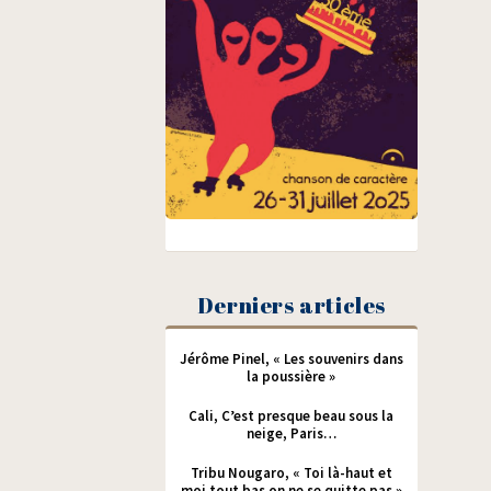
Derniers articles
Jérôme Pinel, « Les souvenirs dans
la poussière »
Cali, C’est presque beau sous la
neige, Paris…
Tribu Nougaro, « Toi là-haut et
moi tout bas on ne se quitte pas »