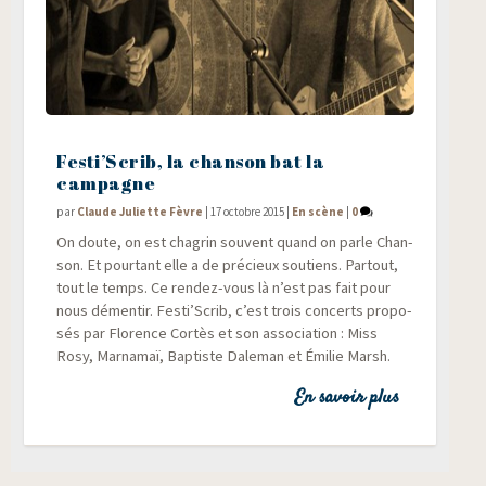
Festi’Scrib, la chanson bat la
campagne
par
Claude Juliette Fèvre
|
17 octobre 2015
|
En scène
|
0
On doute, on est cha­grin sou­vent quand on parle Chan­
son. Et pour­tant elle a de pré­cieux sou­tiens. Par­tout,
tout le temps. Ce ren­dez-vous là n’est pas fait pour
nous démen­tir. Festi’Scrib, c’est trois concerts pro­po­
sés par Flo­rence Cor­tès et son asso­cia­tion : Miss
Rosy, Mar­na­maï, Bap­tiste Dale­man et Émi­lie Marsh.
En savoir plus