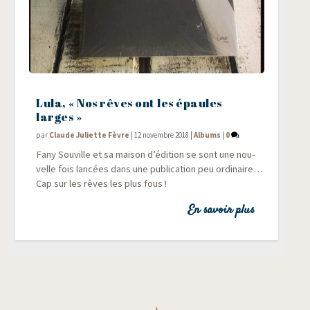
Lula, « Nos rêves ont les épaules
larges »
par
Claude Juliette Fèvre
|
12 novembre 2018
|
Albums
|
0
Fany Sou­ville et sa mai­son d’édition se sont une nou­
velle fois lan­cées dans une publi­ca­tion peu ordi­naire…
Cap sur les rêves les plus fous !
En savoir plus