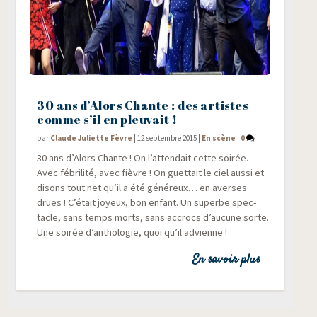
30 ans d’Alors Chante : des artistes
comme s’il en pleuvait !
par
Claude Juliette Fèvre
|
12 septembre 2015
|
En scène
|
0
30 ans d’A­lors Chante ! On l’attendait cette soi­rée.
Avec fébri­li­té, avec fièvre ! On guet­tait le ciel aus­si et
disons tout net qu’il a été géné­reux… en averses
drues ! C’était joyeux, bon enfant. Un superbe spec­
tacle, sans temps morts, sans accrocs d’aucune sorte.
Une soi­rée d’anthologie, quoi qu’il advienne !
En savoir plus