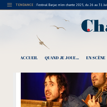
TENDANCE :
Festival Barjac m’en chante 2025, du 26 au 31 Jui
ACCUEIL
QUAND JE JOUE…
EN SCÈNE