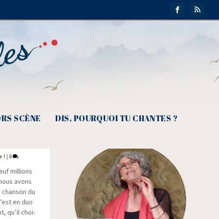
RS SCÈNE
DIS, POURQUOI TU CHANTES ?
nt
e !
|
0
uf mil­lions
 nous avons
a chan­son du
C’est en duo
t, qu’il choi­