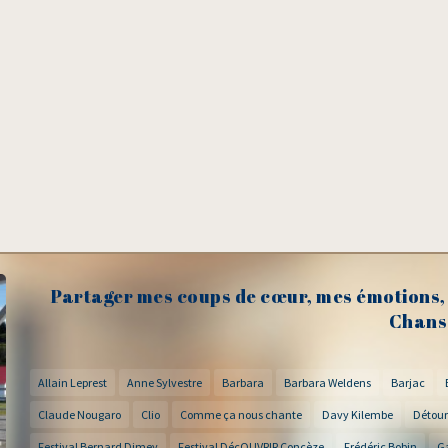
Partager mes coups de cœur, mes émotions, 
Chans
Allain Leprest
Anne Sylvestre
Barbara
Barbara Weldens
Barjac
Claude Nougaro
Clio
Comme ça nous chante
Davy Kilembe
Détour
Festival Bernard Dimey
Festival DécOUVRIR Concèze
Frédéric Bobin
G