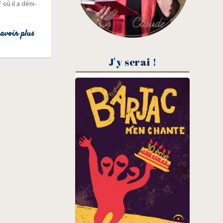
 où il a déni­
avoir plus
J'y serai !