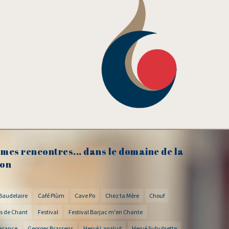
mes rencontres... dans le domaine de la
on
Baudelaire
Café Plùm
Cave Po
Chez ta Mère
Chouf
s de Chant
Festival
Festival Barjac m'en Chante
arance
Georges Brassens
Hervé Lapalud
Hervé Suhubiette