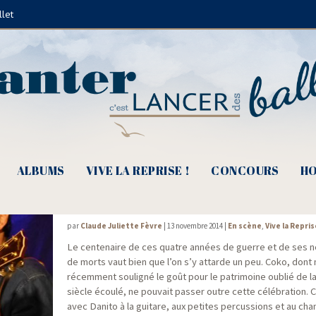
llet
Nine Pinson
ALBUMS
VIVE LA REPRISE !
CONCOURS
HO
Le cri du poilu, la der des ders en chanta
par
Claude Juliette Fèvre
|
13 novembre 2014
|
En scène
,
Vive la Repris
Le cen­te­naire de ces quatre années de guerre et de ses ne
de morts vaut bien que l’on s’y attarde un peu. Coko, dont
récem­ment sou­li­gné le goût pour le patri­moine oublié de l
siècle écou­lé, ne pou­vait pas­ser outre cette célé­bra­tion. 
avec Dani­to à la gui­tare, aux petites per­cus­sions et au chan