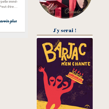
er­pelle immé­
 ? Peut-être…
avoir plus
J'y serai !