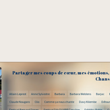
Partager mes coups de cœur, mes émotions, 
Chans
Allain Leprest
Anne Sylvestre
Barbara
Barbara Weldens
Barjac
Claude Nougaro
Clio
Comme ça nous chante
Davy Kilembe
Détour
Festival Bernard Dimey
Festival DécOUVRIR Concèze
Frédéric Bobin
G