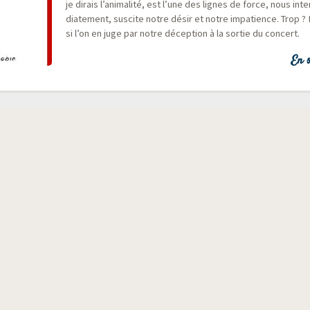
je dirais l’animalité, est l’une des lignes de force, nous int
dia­te­ment, sus­cite notre désir et notre impa­tience. Trop
si l’on en juge par notre décep­tion à la sor­tie du concert.
En s