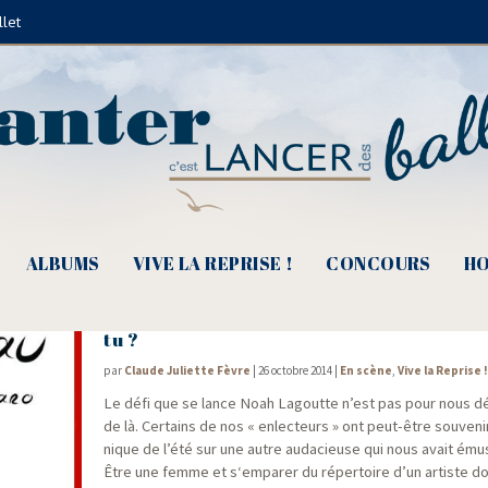
llet
Noah Lagoutte
ALBUMS
VIVE LA REPRISE !
CONCOURS
HO
Prémilhat 2014 – Petit Taureau, Nougaro 
tu ?
par
Claude Juliette Fèvre
|
26 octobre 2014
|
En scène
,
Vive la Reprise 
Le défi que se lance Noah Lagoutte n’est pas pour nous dép
de là. Cer­tains de nos « enlec­teurs » ont peut-être sou­ve­n
nique de l’été sur une autre auda­cieuse qui nous avait ému
Être une femme et s‘emparer du réper­toire d’un artiste dont l