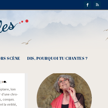
RS SCÈNE
DIS, POURQUOI TU CHANTES ?
où es-
!
|
0
laire, loin
ir d’une chro­
s, conquis.
a viri­li­té,