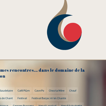
mes rencontres... dans le domaine de la
on
Baudelaire
Café Plùm
Cave Po
Chez ta Mère
Chouf
s de Chant
Festival
Festival Barjac m'en Chante
arance
Georges Brassens
Hervé Lapalud
Hervé Suhubiette