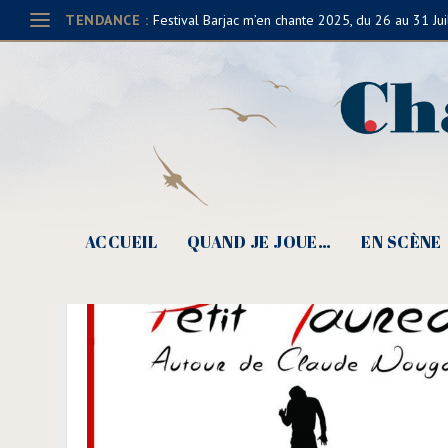
TENDANCE :
Festival Barjac m’en chante 2025, du 26 au 31 Jui
ACCUEIL
QUAND JE JOUE…
EN SCÈNE