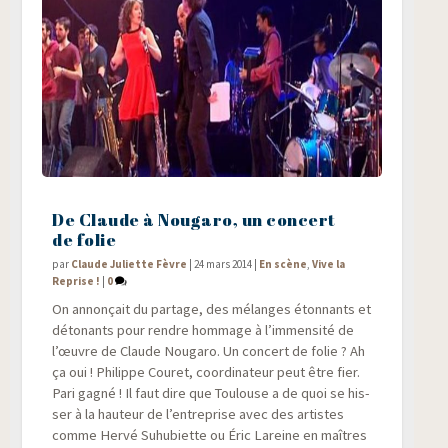
De Claude à Nougaro, un concert
de folie
par
Claude Juliette Fèvre
|
24 mars 2014
|
En scène
,
Vive la
Reprise !
|
0
On annon­çait du par­tage, des mélanges éton­nants et
déto­nants pour rendre hom­mage à l’immensité de
l’œuvre de Claude Nou­ga­ro. Un concert de folie ? Ah
ça oui ! Phi­lippe Cou­ret, coor­di­na­teur peut être fier.
Pari gagné ! Il faut dire que Tou­louse a de quoi se his­
ser à la hau­teur de l’entreprise avec des artistes
comme Her­vé Suhu­biette ou Éric Lareine en maîtres