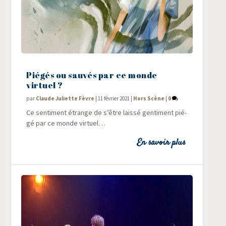
Piégés ou sauvés par ce monde
virtuel ?
par
Claude Juliette Fèvre
|
11 février 2021
|
Hors Scène
|
0
Ce sen­ti­ment étrange de s’être lais­sé gen­ti­ment pié­
gé par ce monde virtuel…
En savoir plus