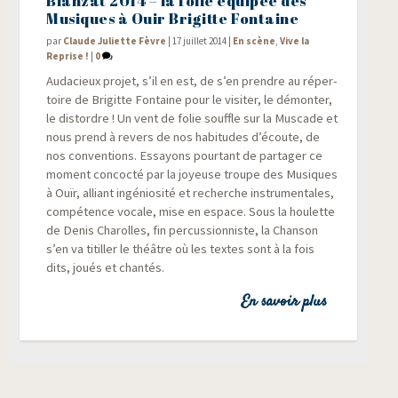
Blanzat 2014 – la folle équipée des
Musiques à Ouir Brigitte Fontaine
par
Claude Juliette Fèvre
|
17 juillet 2014
|
En scène
,
Vive la
Reprise !
|
0
Auda­cieux pro­jet, s’il en est, de s’en prendre au réper­
toire de Bri­gitte Fon­taine pour le visi­ter, le démon­ter,
le dis­tordre ! Un vent de folie souffle sur la Mus­cade et
nous prend à revers de nos habi­tudes d’écoute, de
nos conven­tions. Essayons pour­tant de par­ta­ger ce
moment concoc­té par la joyeuse troupe des Musiques
à Ouïr, alliant ingé­nio­si­té et recherche ins­tru­men­tales,
com­pé­tence vocale, mise en espace. Sous la hou­lette
de Denis Cha­rolles, fin per­cus­sion­niste, la Chan­son
s’en va titiller le théâtre où les textes sont à la fois
dits, joués et chantés.
En savoir plus