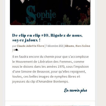
De clip en clip #10, Rigolez de nous,
soyez jaloux !
par
Claude Juliette Fèvre
|
7 décembre 2021
|
Albums
,
Hors Scène
|
0
Il en fau­dra encore du che­min pour que s’accomplisse
le Mou­ve­ment de Libé­ra­tion des Femmes, comme
nous le disions dans les années 1970, sous l’impulsion
d’une Simone de Beau­voir, pour qu’elles rejoignent,
toutes, ces belles images de nymphes libres et
joyeuses du clip d’Amandine Bontemps.
En savoir plus