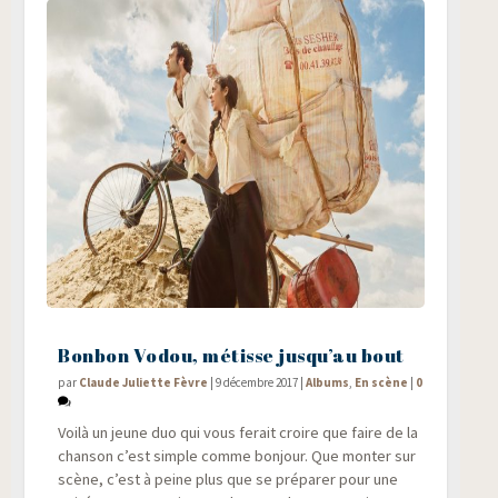
Bonbon Vodou, métisse jusqu’au bout
par
Claude Juliette Fèvre
|
9 décembre 2017
|
Albums
,
En scène
|
0
Voi­là un jeune duo qui vous ferait croire que faire de la
chan­son c’est simple comme bon­jour. Que mon­ter sur
scène, c’est à peine plus que se pré­pa­rer pour une