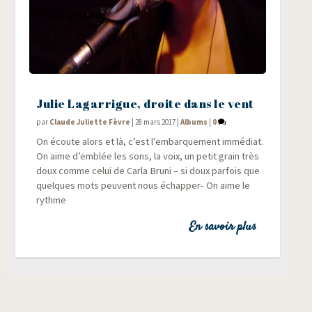
Julie Lagarrigue, droite dans le vent
par
Claude Juliette Fèvre
|
28 mars 2017
|
Albums
|
0
On écoute alors et là, c’est l’embarquement immé­diat.
On aime d’emblée les sons, la voix, un petit grain très
doux comme celui de Car­la Bru­ni – si doux par­fois que
quelques mots peuvent nous échap­per- On aime le
rythme
En savoir plus