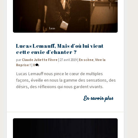
Lucas Lemauff, Mais d’où lui vient
cette envie d’chanter ?
par
Claude Juliette Fèvre
|
27 avril 2019
|
En scène
,
Vive la
Reprise !
|
0
Lucas Lemauff nous pince le cœur de mul­tiples
façons, éveille en nous la gamme des sen­sa­tions, des
dési­rs, des réflexions qui nous gardent vivants.
En savoir plus