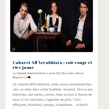
Cabaret All’Arrabbiata : voir rouge et
rire jaune
par
Claude Juliette Fèvre
|
1 juillet 2015
|
En scène
,
Vive la
Reprise !
|
0
Ce caba­ret All’Arrabbiata, cette sauce savam­ment épi­
cée, se situe dans cette tra­di­tion : inso­lent, féroce aux
imbé­ciles, aux nan­tis, certes, mais sur­tout à cha­cun de
nous si l’on veut bien y regar­der de près. C’est
effrayant, révol­tant, cynique, scan­da­leux… et béné­