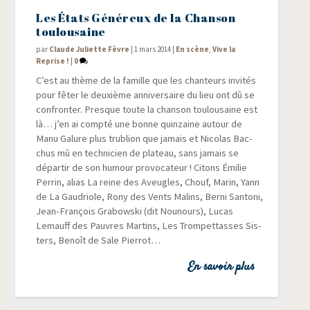
Les États Généreux de la Chanson
toulousaine
par
Claude Juliette Fèvre
|
1 mars 2014
|
En scène
,
Vive la
Reprise !
|
0
C’est au thème de la famille que les chan­teurs invi­tés
pour fêter le deuxième anni­ver­saire du lieu ont dû se
confron­ter. Presque toute la chan­son tou­lou­saine est
là… j’en ai comp­té une bonne quin­zaine autour de
Manu Galure plus tru­blion que jamais et Nico­las Bac­
chus mû en tech­ni­cien de pla­teau, sans jamais se
dépar­tir de son humour pro­vo­ca­teur ! Citons Émi­lie
Per­rin, alias La reine des Aveugles, Chouf, Marin, Yann
de La Gau­driole, Rony des Vents Malins, Ber­ni San­to­ni,
Jean-Fran­çois Gra­bows­ki (dit Nou­nours), Lucas
Lemauff des Pauvres Mar­tins, Les Trom­pet­tasses Sis­
ters, Benoît de Sale Pierrot…
En savoir plus