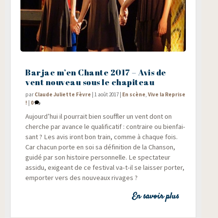
Barjac m’en Chante 2017 – Avis de
vent nouveau sous le chapiteau
par
Claude Juliette Fèvre
|
1 août 2017
|
En scène
,
Vive la Reprise
!
|
0
Aujourd’hui il pour­rait bien souf­fler un vent dont on
cherche par avance le qua­li­fi­ca­tif : contraire ou bien­fai­
sant ? Les avis iront bon train, comme à chaque fois.
Car cha­cun porte en soi sa défi­ni­tion de la Chan­son,
gui­dé par son his­toire per­son­nelle. Le spec­ta­teur
assi­du, exi­geant de ce fes­ti­val va-t-il se lais­ser por­ter,
empor­ter vers des nou­veaux rivages ?
En savoir plus