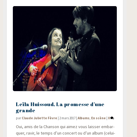
Leïla Huissoud, La promesse d’une
grande
par
Claude Juliette Fèvre
|
2 mars 2017
|
Albums
,
En scène
|
0
Oui, amis de la Chan­son qui aimez vous lais­ser embar­
quer, ravir, le temps d’un concert ou d’un album (celui-