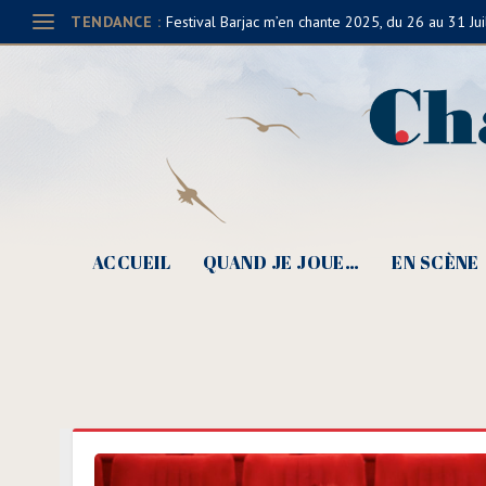
TENDANCE :
Festival Barjac m’en chante 2025, du 26 au 31 Jui
ACCUEIL
QUAND JE JOUE…
EN SCÈNE