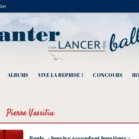
llet
ALBUMS
VIVE LA REPRISE !
CONCOURS
HO
Pierre Vassiliu
Boule, « lunaire ascendant lunatique »