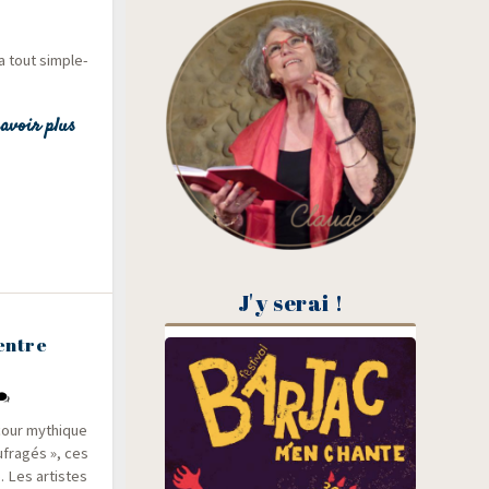
a tout sim­ple­
avoir plus
J'y serai !
entre
 cour mythique
­fra­gés », ces
. Les artistes