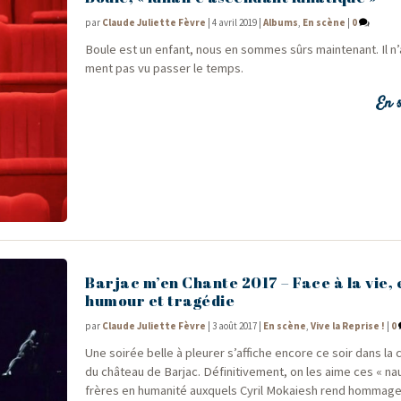
par
Claude Juliette Fèvre
|
4 avril 2019
|
Albums
,
En scène
|
0
Boule est un enfant, nous en sommes sûrs main­te­nant. Il n’
ment pas vu pas­ser le temps.
En s
Barjac m’en Chante 2017 – Face à la vie, 
humour et tragédie
par
Claude Juliette Fèvre
|
3 août 2017
|
En scène
,
Vive la Reprise !
|
0
Une soi­rée belle à pleu­rer s’affiche encore ce soir dans la
du châ­teau de Bar­jac. Défi­ni­ti­ve­ment, on les aime ces « nau
frères en huma­ni­té aux­quels Cyril Mokaiesh rend hom­mage