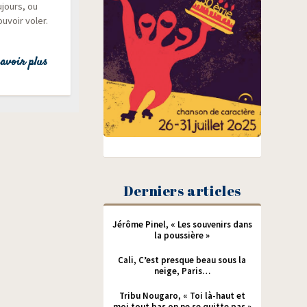
jours, ou
u­voir voler.
avoir plus
Derniers articles
Jérôme Pinel, « Les souvenirs dans
la poussière »
Cali, C’est presque beau sous la
neige, Paris…
Tribu Nougaro, « Toi là-haut et
moi tout bas on ne se quitte pas »