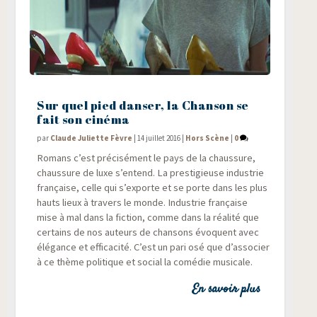
Sur quel pied danser, la Chanson se
fait son cinéma
par
Claude Juliette Fèvre
|
14 juillet 2016
|
Hors Scène
|
0
Romans c’est pré­ci­sé­ment le pays de la chaus­sure,
chaus­sure de luxe s’entend. La pres­ti­gieuse indus­trie
fran­çaise, celle qui s’exporte et se porte dans les plus
hauts lieux à tra­vers le monde. Indus­trie fran­çaise
mise à mal dans la fic­tion, comme dans la réa­li­té que
cer­tains de nos auteurs de chan­sons évoquent avec
élé­gance et effi­ca­ci­té. C’est un pari osé que d’associer
à ce thème poli­tique et social la comé­die musicale.
En savoir plus