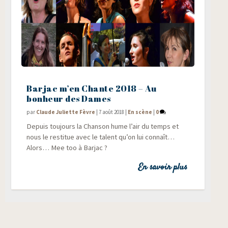
Barjac m’en Chante 2018 – Au
bonheur des Dames
par
Claude Juliette Fèvre
|
7 août 2018
|
En scène
|
0
Depuis tou­jours la Chan­son hume l’air du temps et
nous le res­ti­tue avec le talent qu’on lui connaît…
Alors… Mee too à Barjac ?
En savoir plus