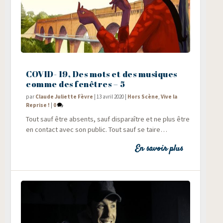
COVID- 19, Des mots et des musiques
comme des fenêtres – 5
par
Claude Juliette Fèvre
|
13 avril 2020
|
Hors Scène
,
Vive la
Reprise !
|
0
Tout sauf être absents, sauf dis­pa­raître et ne plus être
en contact avec son public. Tout sauf se taire…
En savoir plus