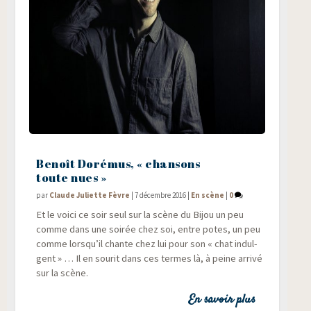
Benoît Dorémus, « chansons
toute nues »
par
Claude Juliette Fèvre
|
7 décembre 2016
|
En scène
|
0
Et le voi­ci ce soir seul sur la scène du Bijou un peu
comme dans une soi­rée chez soi, entre potes, un peu
comme lorsqu’il chante chez lui pour son « chat indul­
gent » … Il en sou­rit dans ces termes là, à peine arri­vé
sur la scène.
En savoir plus