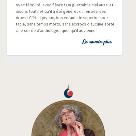
Avec fébri­li­té, avec fièvre ! On guet­tait le ciel aus­si et
disons tout net qu’il a été géné­reux… en averses
drues ! C’était joyeux, bon enfant. Un superbe spec­
tacle, sans temps morts, sans accrocs d’aucune sorte.
Une soi­rée d’anthologie, quoi qu’il advienne !
En savoir plus