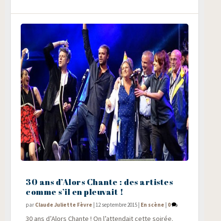
30 ans d’Alors Chante : des artistes
comme s’il en pleuvait !
par
Claude Juliette Fèvre
|
12 septembre 2015
|
En scène
|
0
30 ans d’A­lors Chante ! On l’attendait cette soi­rée.