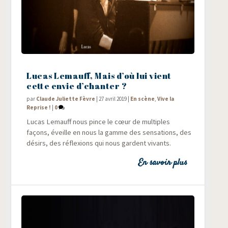
Lucas Lemauff, Mais d’où lui vient
cette envie d’chanter ?
par
Claude Juliette Fèvre
|
27 avril 2019
|
En scène
,
Vive la
Reprise !
|
0
Lucas Lemauff nous pince le cœur de mul­tiples
façons, éveille en nous la gamme des sen­sa­tions, des
dési­rs, des réflexions qui nous gardent vivants.
En savoir plus