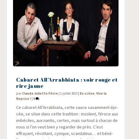
Cabaret All’Arrabbiata : voir rouge et
rire jaune
par
Claude Juliette Fèvre
|
1 juillet 2015
|
En scène
,
Vive la
Reprise !
|
0
Ce caba­ret All’Arrabbiata, cette sauce savam­ment épi­
cée, se situe dans cette tra­di­tion : inso­lent, féroce aux
imbé­ciles, aux nan­tis, certes, mais sur­tout à cha­cun de
nous si l’on veut bien y regar­der de près. C’est
effrayant, révol­tant, cynique, scan­da­leux… et béné­