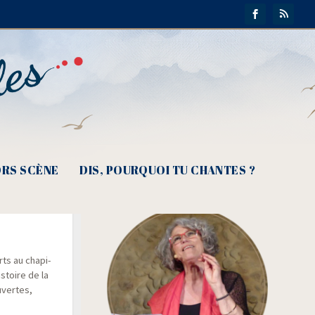
RS SCÈNE
DIS, POURQUOI TU CHANTES ?
uelle
rts au cha­pi­
istoire de la
­vertes,