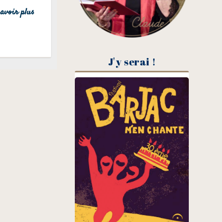
avoir plus
J'y serai !