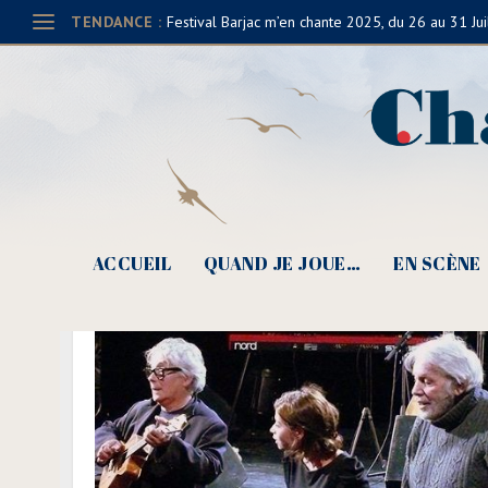
TENDANCE :
Festival Barjac m’en chante 2025, du 26 au 31 Jui
ACCUEIL
QUAND JE JOUE…
EN SCÈNE