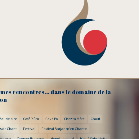
mes rencontres... dans le domaine de la
on
Baudelaire
Café Plùm
Cave Po
Chez ta Mère
Chouf
s de Chant
Festival
Festival Barjac m'en Chante
arance
Georges Brassens
Hervé Lapalud
Hervé Suhubiette