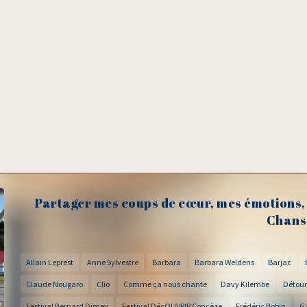
Partager mes coups de cœur, mes émotions, 
Chans
Allain Leprest
Anne Sylvestre
Barbara
Barbara Weldens
Barjac
Claude Nougaro
Clio
Comme ça nous chante
Davy Kilembe
Détour
Festival Bernard Dimey
Festival DécOUVRIR Concèze
Frédéric Bobin
G