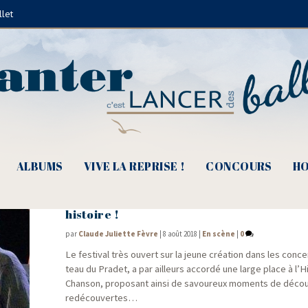
llet
Revue Chorus
ALBUMS
VIVE LA REPRISE !
CONCOURS
HO
Barjac m’en Chante 2018 – La Chanson, q
histoire !
par
Claude Juliette Fèvre
|
8 août 2018
|
En scène
|
0
Le fes­ti­val très ouvert sur la jeune créa­tion dans les conce
teau du Pra­det, a par ailleurs accor­dé une large place à l’H
Chan­son, pro­po­sant ain­si de savou­reux moments de décou
redécouvertes…