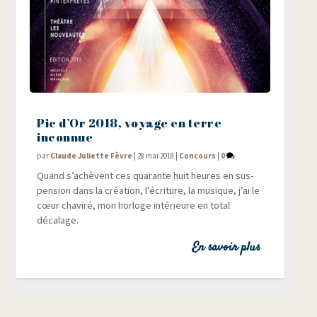
Pic d’Or 2018, voyage en terre
inconnue
par
Claude Juliette Fèvre
|
28 mai 2018
|
Concours
|
0
Quand s’achèvent ces qua­rante huit heures en sus­
pen­sion dans la créa­tion, l’écriture, la musique, j’ai le
cœur cha­vi­ré, mon hor­loge inté­rieure en total
décalage.
En savoir plus