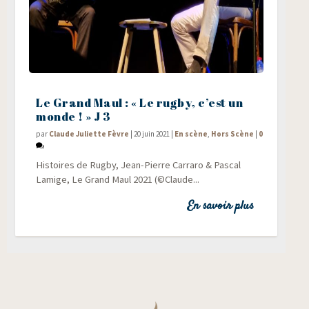
Le Grand Maul : « Le rugby, c’est un
monde ! » J 3
par
Claude Juliette Fèvre
|
20 juin 2021
|
En scène
,
Hors Scène
|
0
His­toires de Rug­by, Jean-Pierre Car­ra­ro & Pas­cal
Lamige, Le Grand Maul 2021 (©Claude...
En savoir plus