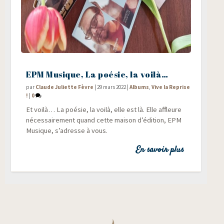
EPM Musique, La poésie, la voilà…
par
Claude Juliette Fèvre
|
29 mars 2022
|
Albums
,
Vive la Reprise
!
|
0
Et voi­là… La poé­sie, la voi­là, elle est là. Elle affleure
néces­sai­re­ment quand cette mai­son d’édition, EPM
Musique, s’adresse à vous.
En savoir plus