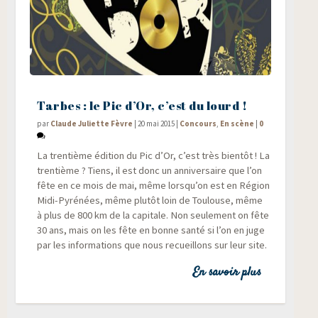
Tarbes : le Pic d’Or, c’est du lourd !
par
Claude Juliette Fèvre
|
20 mai 2015
|
Concours
,
En scène
|
0
La tren­tième édi­tion du Pic d’Or, c’est très bien­tôt ! La
tren­tième ? Tiens, il est donc un anni­ver­saire que l’on
fête en ce mois de mai, même lorsqu’on est en Région
Midi-Pyré­nées, même plu­tôt loin de Tou­louse, même
à plus de 800 km de la capi­tale. Non seule­ment on fête
30 ans, mais on les fête en bonne san­té si l’on en juge
par les infor­ma­tions que nous recueillons sur leur site.
En savoir plus