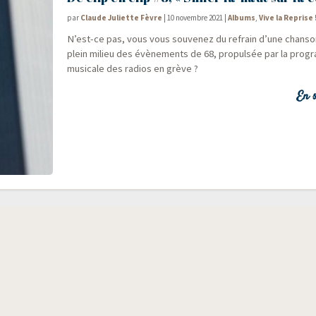
par
Claude Juliette Fèvre
|
10 novembre 2021
|
Albums
,
Vive la Reprise 
N’est-ce pas, vous vous sou­ve­nez du refrain d’une chan­s
plein milieu des évè­ne­ments de 68, pro­pul­sée par la pro­gr
musi­cale des radios en grève ?
En s