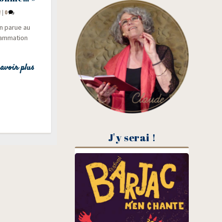
!
|
0
on parue au
am­ma­tion
avoir plus
J'y serai !