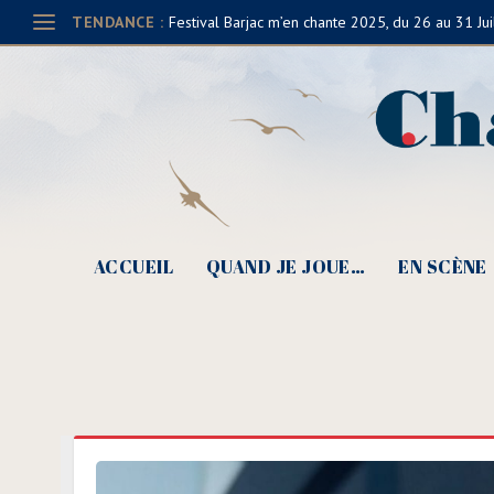
TENDANCE :
Festival Barjac m’en chante 2025, du 26 au 31 Jui
ACCUEIL
QUAND JE JOUE…
EN SCÈNE