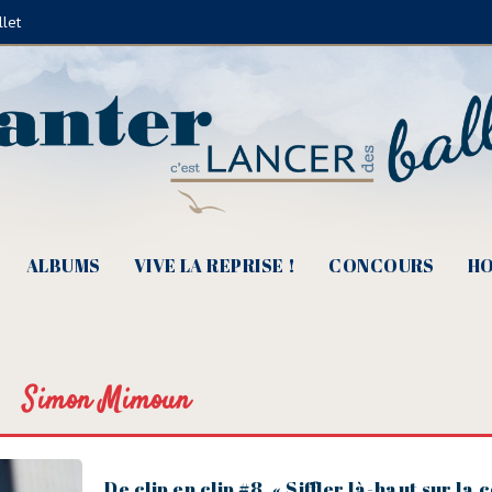
llet
ALBUMS
VIVE LA REPRISE !
CONCOURS
HO
Simon Mimoun
De clip en clip #8, « Siffler là-haut sur la 