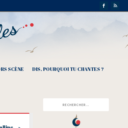
RS SCÈNE
DIS, POURQUOI TU CHANTES ?
colline… »