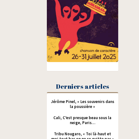
Derniers articles
Jérôme Pinel, « Les souvenirs dans
la poussière »
Cali, C’est presque beau sous la
neige, Paris…
Tribu Nougaro, « Toi là-haut et
moi tout bas on ne se quitte pas »