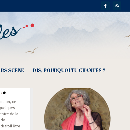
RS SCÈNE
DIS, POURQUOI TU CHANTES ?
i-teinte
|
0
an­son, ce
 quelques
entre de la
t de
drait-il être