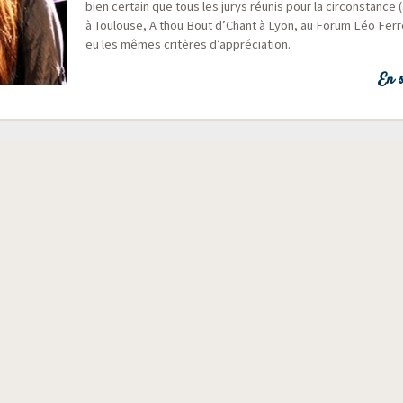
bien cer­tain que tous les jurys réunis pour la cir­cons­tance 
à Tou­louse, A thou Bout d’Chant à Lyon, au Forum Léo Fer­r
eu les mêmes cri­tères d’appréciation.
En s