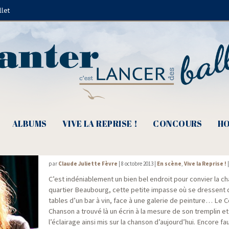
llet
Soria
ALBUMS
VIVE LA REPRISE !
CONCOURS
HO
Vive la Reprise ! 2013 – Une finale en dem
par
Claude Juliette Fèvre
|
8 octobre 2013
|
En scène
,
Vive la Reprise !
C’est indé­nia­ble­ment un bien bel endroit pour convier la ch
quar­tier Beau­bourg, cette petite impasse où se dressent
tables d’un bar à vin, face à une gale­rie de pein­ture… Le C
Chan­son a trou­vé là un écrin à la mesure de son trem­plin e
l’éclairage ain­si mis sur la chan­son d’aujourd’hui. Encore fau­