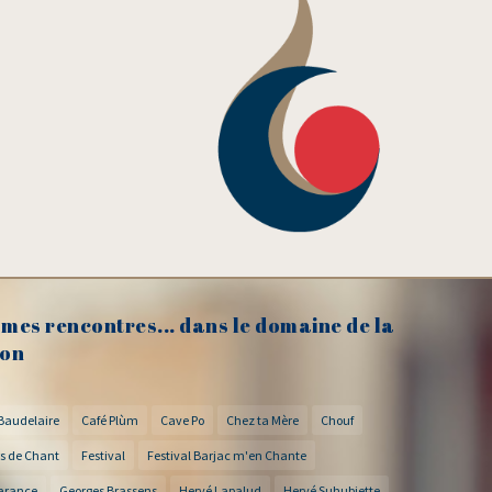
mes rencontres... dans le domaine de la
on
Baudelaire
Café Plùm
Cave Po
Chez ta Mère
Chouf
s de Chant
Festival
Festival Barjac m'en Chante
arance
Georges Brassens
Hervé Lapalud
Hervé Suhubiette