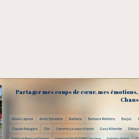
Partager mes coups de cœur, mes émotions, 
Chans
Allain Leprest
Anne Sylvestre
Barbara
Barbara Weldens
Barjac
Claude Nougaro
Clio
Comme ça nous chante
Davy Kilembe
Détour
Festival Bernard Dimey
Festival DécOUVRIR Concèze
Frédéric Bobin
G