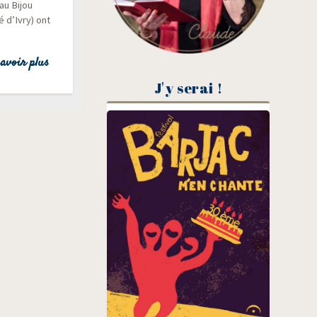
(au Bijou
é d’Ivry) ont
avoir plus
J'y serai !