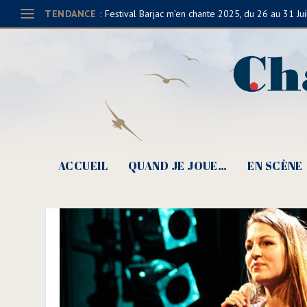
TENDANCE :
Festival Barjac m’en chante 2025, du 26 au 31 Jui
ACCUEIL
QUAND JE JOUE…
EN SCÈNE