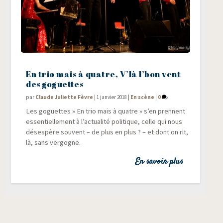
En trio mais à quatre, V’là l’bon vent
des goguettes
par
Claude Juliette Fèvre
|
1 janvier 2018
|
En scène
|
0
Les goguettes » En trio mais à quatre » s’en prennent
essen­tiel­le­ment à l’actualité poli­tique, celle qui nous
déses­père sou­vent – de plus en plus ? – et dont on rit,
là, sans vergogne.
En savoir plus