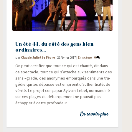
Un été 44, du côté des gens bien
ordinaires…
par
Claude Juliette Fèvre
|
22 février 2017
|
En scène
|
0
On peut cer­ti­fier que tout ce qui est chan­té, dit dans
ce spec­tacle, tout ce qui s’attache aux sen­ti­ments des
sans –grade, des ano­nymes embar­qués dans une tra­
gé­die qui les dépasse est empreint d’authenticité, de
véri­té. Le pro­jet conçu par Syl­vain Lebel, nor­mand né
sur ces plages du débar­que­ment ne pou­vait pas
échap­per à cette profondeur
En savoir plus