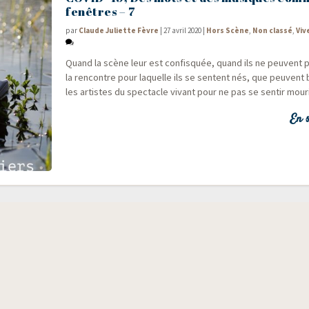
fenêtres – 7
par
Claude Juliette Fèvre
|
27 avril 2020
|
Hors Scène
,
Non classé
,
Viv
Quand la scène leur est confis­quée, quand ils ne peuvent pl
la ren­contre pour laquelle ils se sentent nés, que peuvent b
les artistes du spec­tacle vivant pour ne pas se sen­tir mouri
En s