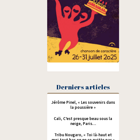
Derniers articles
Jérôme Pinel, « Les souvenirs dans
la poussière »
Cali, C’est presque beau sous la
neige, Paris…
Tribu Nougaro, « Toi là-haut et
moi tout bas on ne se quitte pas »