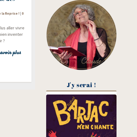
e la Reprise !
|
0
us aller vivre
ien inven­ter
r ?
avoir plus
J'y serai !