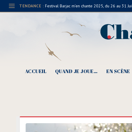
TENDANCE :
Festival Barjac m’en chante 2025, du 26 au 31 Jui
ACCUEIL
QUAND JE JOUE…
EN SCÈNE