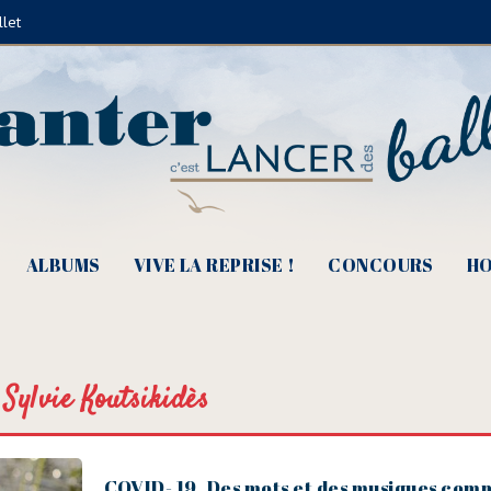
llet
ALBUMS
VIVE LA REPRISE !
CONCOURS
HO
Sylvie Koutsikidès
COVID- 19, Des mots et des musiques com