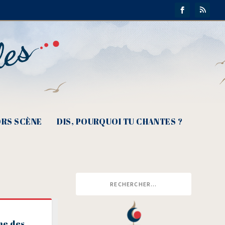
RS SCÈNE
DIS, POURQUOI TU CHANTES ?
me des