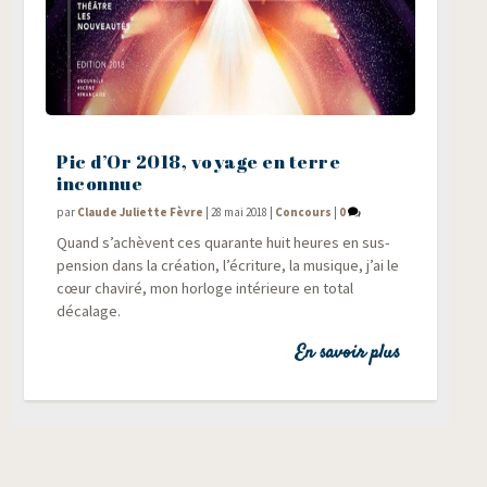
Pic d’Or 2018, voyage en terre
inconnue
par
Claude Juliette Fèvre
|
28 mai 2018
|
Concours
|
0
Quand s’achèvent ces qua­rante huit heures en sus­
pen­sion dans la créa­tion, l’écriture, la musique, j’ai le
cœur cha­vi­ré, mon hor­loge inté­rieure en total
décalage.
En savoir plus