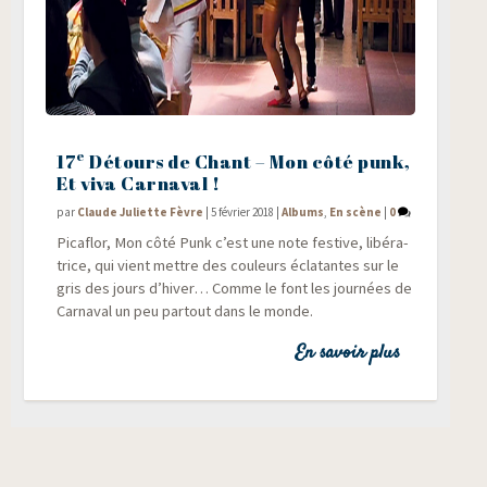
e
17
Détours de Chant – Mon côté punk,
Et viva Carnaval !
par
Claude Juliette Fèvre
|
5 février 2018
|
Albums
,
En scène
|
0
Pica­flor, Mon côté Punk c’est une note fes­tive, libé­ra­
trice, qui vient mettre des cou­leurs écla­tantes sur le
gris des jours d’hiver… Comme le font les jour­nées de
Car­na­val un peu par­tout dans le monde.
En savoir plus